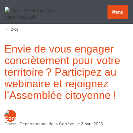
Menu
Blog
Envie de vous engager
concrètement pour votre
territoire ? Participez au
webinaire et rejoignez
l’Assemblée citoyenne !
Conseil Départemental de la Corrèze
, le 3 avril 2026