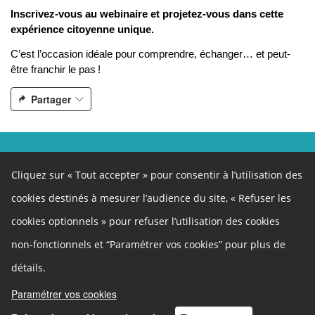
Inscrivez-vous au webinaire et projetez-vous dans cette
expérience citoyenne unique.
C’est l’occasion idéale pour comprendre, échanger… et peut-
être franchir le pas !
Partager
Conseil Départemental de la Corrèze
9 rue René et Emile Fage 19000 Tulle
Cliquez sur « Tout accepter » pour consentir à l’utilisation des
Tél : 05.55.93.78.31
Courriel :
participationcitoyenne@correze.fr
cookies destinés à mesurer l’audience du site, « Refuser les
www.correze.fr
cookies optionnels » pour refuser l’utilisation des cookies
Autres liens
Cookies
non-fonctionnels et “Paramétrer vos cookies” pour plus de
Gestion des cookies
Politique de confidentialité
Mentions légales
détails.
Besoin d'aide ?
Comment ça marche
Paramétrer vos cookies