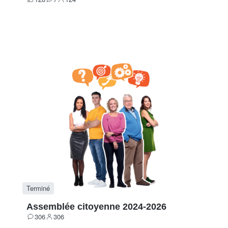
Votes
Contributions
Participants
Terminé
Assemblée citoyenne 2024-2026
306
306
Contributions
Participants