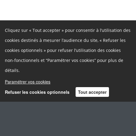
Cliquez sur « Tout accepter » pour consentir à l’utilisation des
Questionnaires
cookies destinés à mesurer l’audience du site, « Refuser les
cookies optionnels » pour refuser l’utilisation des cookies
Conseil Départemental de la Corrèze
a répondu au
questionnaire
Questionnaire Assemblée Citoyenne
non-fonctionnels et “Paramétrer vos cookies” pour plus de
2026-2028
détails.
20 avril 2026 à 16:42
Paramétrer vos cookies
Refuser les cookies optionnels
Tout accepter
Votes
Conseil Départemental de la Corrèze
a
Voté pour
Inscription
Connexion
avec cette proposition
3 avril 2025 à 16:32
Jardin de Marine