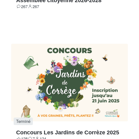
Assemblée citoyenne 2026-2028
267
267
Contributions
Participants
Terminé
Concours Les Jardins de Corrèze 2025
128
7
124