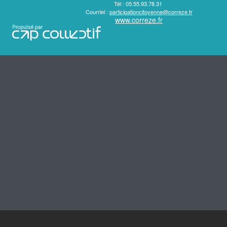
Tél : 05.55.93.78.31
Courriel :
participationcitoyenne@correze.fr
www.correze.fr