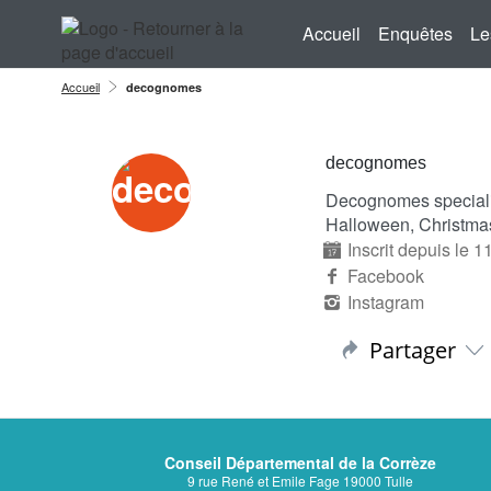
Aller au menu
Aller au contenu
Accueil
Enquêtes
Le
Accueil
decognomes
decognomes
Decognomes specializ
Halloween, Christmas
Inscrit depuis le 
Facebook
Instagram
Partager
Conseil Départemental de la Corrèze
9 rue René et Emile Fage 19000 Tulle